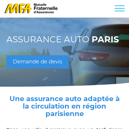
ASSURANCE AUTO
PARIS
Demande de devis
Une assurance auto adaptée à
la circulation en région
parisienne