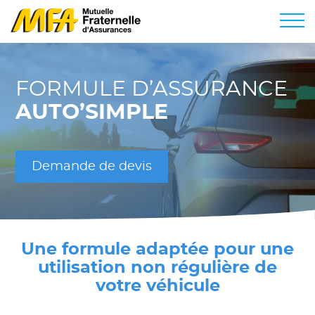
FORMULE D’ASSURANCE
AUTO’SIMPLE
Demande de devis
Une formule adaptée pour une
utilisation non régulière de
votre véhicule