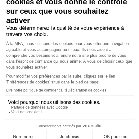
Contactez-nous
Mentions Légales
Protection des données
Signalements
Réclamations
Cookies
Chiffres clés et rapports
Télécharger l'appli sur les stores
OUVERTURE
DISPONIBLE SUR
DISPONIBLE SUR
DU
Apple Store
Google Play
LIEN
DANS
UNE
NOUVELLE
FENÊTRE
Ouverture
Ouverture
Suivez-nous sur
et
du
du
lien
lien
LinkedIn
Youtube
dans
dans