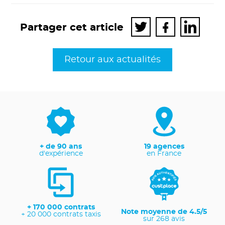
Ouverture
Ouverture
Ouverture
Partager
Partager
Partager
Partager cet article
du
du
du
sur
sur
sur
lien
lien
lien
Twitter
Facebook
LinkedI
dans
dans
dans
Retour aux actualités
une
une
une
nouvelle
nouvelle
nouvelle
fenêtre
fenêtre
fenêtre
+ de 90 ans
19 agences
d'expérience
en France
+ 170 000 contrats
Note moyenne de 4.5/5
+ 20 000 contrats taxis
sur 268 avis