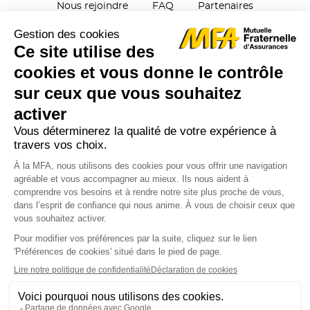
Nous rejoindre
FAQ
Partenaires
Parrainage
Plan du site
Contactez-nous
Mentions Légales
Protection des données
Signalements
Réclamations
Cookies
Chiffres clés et rapports
Télécharger l'appli sur les stores
OUVERTURE
DISPONIBLE SUR
DISPONIBLE SUR
DU
Apple Store
Google Play
LIEN