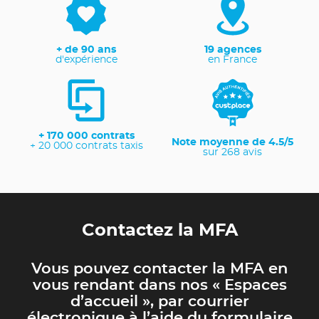
+ de 90 ans
19 agences
d'expérience
en France
+ 170 000 contrats
Note moyenne de 4.5/5
+ 20 000 contrats taxis
sur 268 avis
Contactez la MFA
Vous pouvez contacter la MFA en
vous rendant dans nos « Espaces
d’accueil », par courrier
électronique à l’aide du formulaire