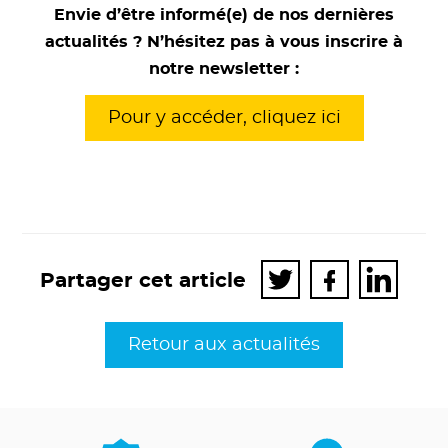
Envie d’être informé(e) de nos dernières
actualités ? N’hésitez pas à vous inscrire à
notre newsletter :
Pour y accéder, cliquez ici
Ouverture
Ouverture
Ouverture
Partager
Partager
Partager
Partager cet article
du
du
du
sur
sur
sur
lien
lien
lien
Twitter
Facebook
LinkedI
dans
dans
dans
Retour aux actualités
une
une
une
nouvelle
nouvelle
nouvelle
fenêtre
fenêtre
fenêtre